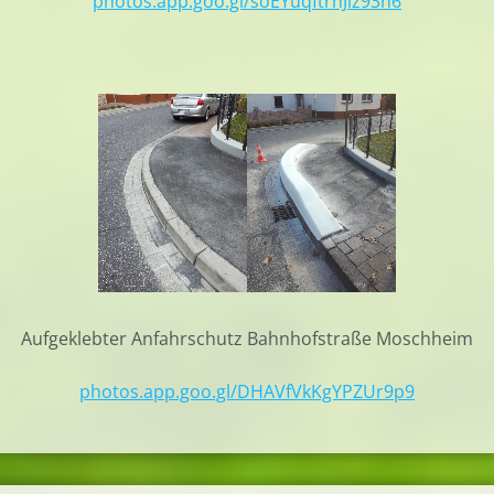
photos.app.goo.gl/soEYuqftrhJiz93n6
Aufgeklebter Anfahrschutz Bahnhofstraße Moschheim
photos.app.goo.gl/DHAVfVkKgYPZUr9p9