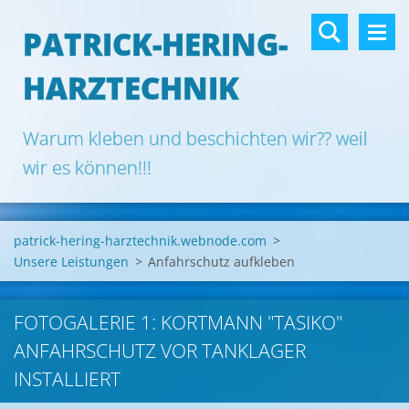
PATRICK-HERING-
HARZTECHNIK
Warum kleben und beschichten wir?? weil
wir es können!!!
patrick-hering-harztechnik.webnode.com
>
Unsere Leistungen
>
Anfahrschutz aufkleben
FOTOGALERIE 1: KORTMANN "TASIKO"
ANFAHRSCHUTZ VOR TANKLAGER
INSTALLIERT